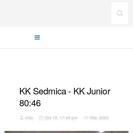
UTAKMICE
KK Sedmica - KK Junior
80:46
milo
Oct 15, 17:43 pm
Hits: 2063