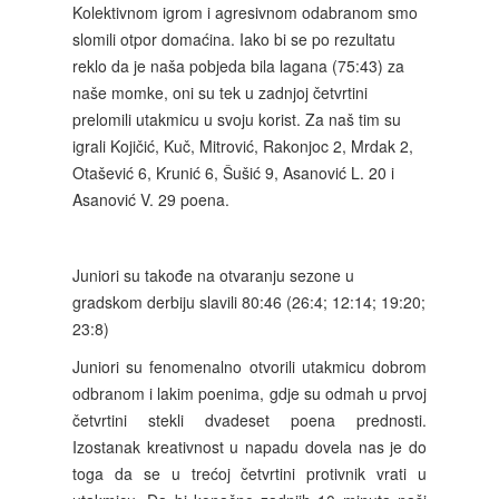
Kolektivnom igrom i agresivnom odabranom smo
slomili otpor domaćina. Iako bi se po rezultatu
reklo da je naša pobjeda bila lagana (75:43) za
naše momke, oni su tek u zadnjoj četvrtini
prelomili utakmicu u svoju korist. Za naš tim su
igrali Kojičić, Kuč, Mitrović, Rakonjoc 2, Mrdak 2,
Otašević 6, Krunić 6, Šušić 9, Asanović L. 20 i
Asanović V. 29 poena.
Juniori su takođe na otvaranju sezone u
gradskom derbiju slavili 80:46 (26:4; 12:14; 19:20;
23:8)
Juniori su fenomenalno otvorili utakmicu dobrom
odbranom i lakim poenima, gdje su odmah u prvoj
četvrtini stekli dvadeset poena prednosti.
Izostanak kreativnost u napadu dovela nas je do
toga da se u trećoj četvrtini protivnik vrati u