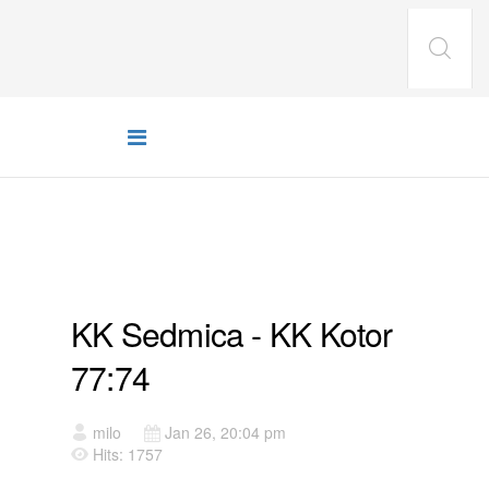
UTAKMICE
KK Sedmica - KK Kotor
77:74
milo
Jan 26, 20:04 pm
Hits: 1757