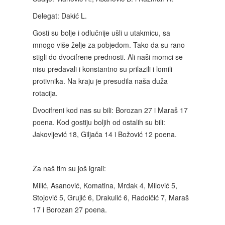
Delegat: Dakić L.
Gosti su bolje i odlučnije ušli u utakmicu, sa
mnogo više želje za pobjedom. Tako da su rano
stigli do dvocifrene prednosti. Ali naši momci se
nisu predavali i konstantno su prilazili i lomili
protivnika. Na kraju je presudila naša duža
rotacija.
Dvocifreni kod nas su bili: Borozan 27 i Maraš 17
poena. Kod gostiju boljih od ostalih su bili:
Jakovljević 18, Giljača 14 i Božović 12 poena.
Za naš tim su još igrali:
Milić, Asanović, Komatina, Mrdak 4, Milović 5,
Stojović 5, Grujić 6, Drakulić 6, Radoičić 7, Maraš
17 i Borozan 27 poena.