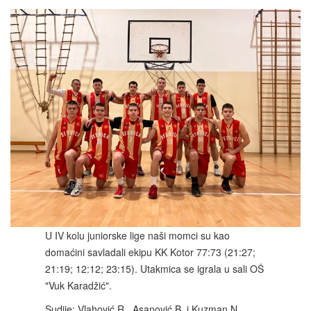
U IV kolu juniorske lige naši momci su kao
domaćini savladali ekipu KK Kotor 77:73 (21:27;
21:19; 12:12; 23:15). Utakmica se igrala u sali OŠ
"Vuk Karadžić".
Sudije: Vlahović R., Asanović B. i Kuzman N.