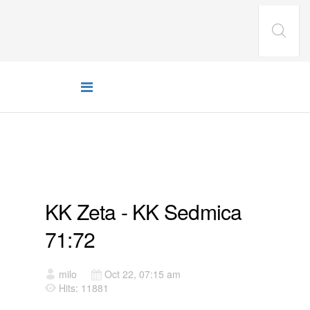
JOOMLA!
KK Zeta - KK Sedmica
71:72
milo
Oct 22, 07:15 am
Hits: 11881