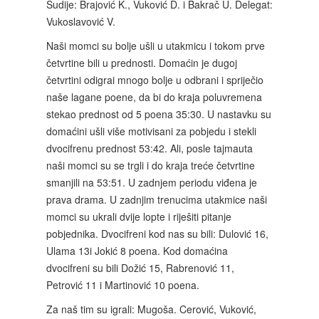
Sudije: Brajović K., Vuković D. i Bakrač U. Delegat:
Vukoslavović V.
Naši momci su bolje ušli u utakmicu i tokom prve
četvrtine bili u prednosti. Domaćin je dugoj
četvrtini odigrai mnogo bolje u odbrani i spriječio
naše lagane poene, da bi do kraja poluvremena
stekao prednost od 5 poena 35:30. U nastavku su
domaćini ušli više motivisani za pobjedu i stekli
dvocifrenu prednost 53:42. Ali, posle tajmauta
naši momci su se trgli i do kraja treće četvrtine
smanjili na 53:51. U zadnjem periodu viđena je
prava drama. U zadnjim trenucima utakmice naši
momci su ukrali dvije lopte i riješiti pitanje
pobjednika. Dvocifreni kod nas su bili: Dulović 16,
Ulama 13i Jokić 8 poena. Kod domaćina
dvocifreni su bili Dožić 15, Rabrenović 11,
Petrović 11 i Martinović 10 poena.
Za naš tim su igrali: Mugoša. Cerović, Vuković,